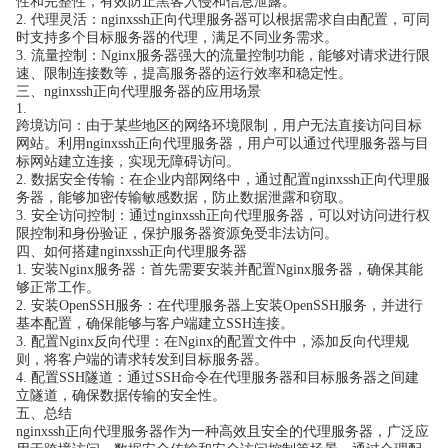
性和完整性，有效防止黑客入侵和信息泄露。
2. 代理灵活：nginxssh正向代理服务器可以根据需求自由配置，可同
时支持多个目标服务器的代理，满足不同业务需求。
3. 流量控制：Nginx服务器强大的流量控制功能，能够对请求进行限
速、限制连接数等，提高服务器的运行效率和稳定性。
三、nginxssh正向代理服务器的应用场景
1.
跨境访问：由于某些地区的网络环境限制，用户无法直接访问目标
网站。利用nginxssh正向代理服务器，用户可以通过代理服务器与目
标网站建立连接，实现无障碍访问。
2. 数据安全传输：在企业内部网络中，通过配置nginxssh正向代理服
务器，能够加密传输敏感数据，防止数据泄露和窃取。
3. 安全访问控制：通过nginxssh正向代理服务器，可以对访问进行权
限控制和身份验证，保护服务器资源免受非法访问。
四、如何搭建nginxssh正向代理服务器
1. 安装Nginx服务器：首先需要安装并配置Nginx服务器，确保其能
够正常工作。
2. 安装OpenSSH服务：在代理服务器上安装OpenSSH服务，并进行
基本配置，确保能够与客户端建立SSH连接。
3. 配置Nginx反向代理：在Nginx的配置文件中，添加反向代理规
则，将客户端的请求转发到目标服务器。
4. 配置SSH隧道：通过SSH命令在代理服务器和目标服务器之间建
立隧道，确保数据传输的安全性。
五、总结
nginxssh正向代理服务器作为一种高效且安全的代理服务器，广泛应