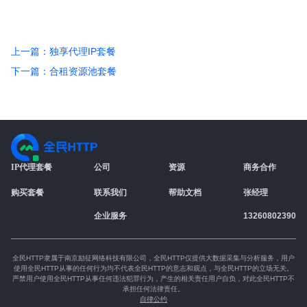
上一篇：独享代理IP套餐
下一篇：合租资源池套餐
IP代理套餐
公司
资源
商务合作
购买套餐
联系我们
帮助文档
张经理
企业服务
13260802390
全民HTTP隶属于南京励征网络科技有限公司，全民HTTP仅提供大数据采集与分析服务，用户
使用全民HTTP从事的任何行为均不代表全民HTTP的意志和观点，与全民HTTP的立场无关。
严禁用户使用全民HTTP从事任何违法犯罪行为，产生的相关责任用户自负，对此全民HTTP不
承担任何法律责任。
自律公约