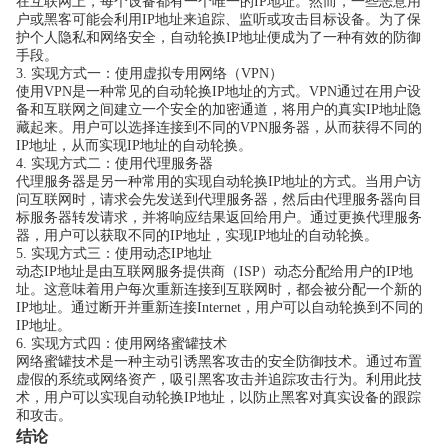
在互联网上，每个设备都有一个唯一的IP地址。然而，一些恶意用
户或黑客可能会利用IP地址来追踪、监听或攻击目标设备。为了保
护个人隐私和网络安全，自动轮换IP地址便成为了一种有效的防御
手段。
3. 实现方式一：使用虚拟专用网络（VPN）
使用VPN是一种常见的自动轮换IP地址的方式。VPN通过在用户设
备和互联网之间建立一个安全的加密通道，将用户的真实IP地址隐
藏起来。用户可以选择连接到不同的VPN服务器，从而获得不同的
IP地址，从而实现IP地址的自动轮换。
4. 实现方式二：使用代理服务器
代理服务器是另一种常用的实现自动轮换IP地址的方式。当用户访
问互联网时，请求会先发送到代理服务器，然后由代理服务器向目
标服务器转发请求，并将响应结果返回给用户。通过更换代理服务
器，用户可以获取不同的IP地址，实现IP地址的自动轮换。
5. 实现方式三：使用动态IP地址
动态IP地址是由互联网服务提供商（ISP）动态分配给用户的IP地
址。这意味着用户每次重新连接到互联网时，都会被分配一个新的
IP地址。通过断开并重新连接Internet，用户可以自动轮换到不同的
IP地址。
6. 实现方式四：使用网络蜜罐技术
网络蜜罐技术是一种主动引诱黑客攻击的安全防御技术。通过布置
虚假的系统或网络资产，吸引黑客攻击并追踪攻击行为。利用此技
术，用户可以实现自动轮换IP地址，以防止黑客对真实设备的跟踪
和攻击。
结论