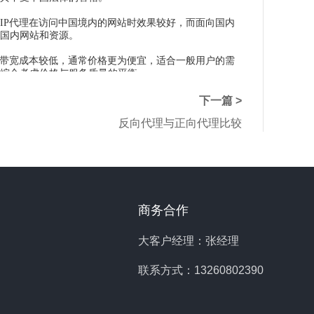
IP代理在访问中国境内的网站时效果较好，而面向国内
问国内网站和资源。
和带宽成本较低，通常价格更为便宜，适合一般用户的需
要综合考虑价格与服务质量的平衡。
仔细权衡各方面因素，选择最符合个人或企业需求的IP
下一篇 >
个合适的IP代理都将对我们的网络活动产生积极的影
反向代理与正向代理比较
商务合作
大客户经理：张经理
联系方式：13260802390