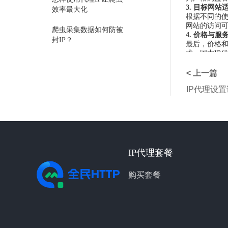
3. 目标网站
效率最大化
根据不同的使
网站的访问可
爬虫采集数据如何防被
4. 价格与服
封IP？
最后，价格和
求。国内IP
选择代理服务器的注意
结论
点
综上所述，选
< 上一篇
代理服务提供
IP代理设
响。
使用代理IP遇到的常见
希望本文对您
问题汇总——全民
HTTP
盘点网站如何判断有爬
虫在采集数据
IP代理套餐
反向代理缓存加速的实
战配置教程
购买套餐
使用代理IP池提高网络
爬虫的访问速度与稳定
性