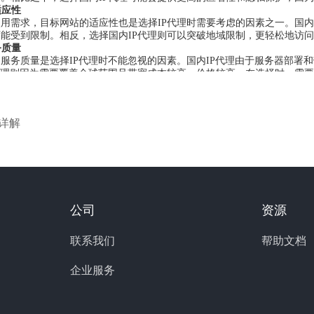
适应性
用需求，目标网站的适应性也是选择IP代理时需要考虑的因素之一。国内
能受到限制。相反，选择国内IP代理则可以突破地域限制，更轻松地访
务质量
服务质量是选择IP代理时不能忽视的因素。国内IP代理由于服务器部署
代理则因为需要覆盖全球范围且带宽成本较高，价格较高。在选择时，需
择国内或国内IP代理都有其优势和限制。对于特定的使用需求，我们需要
商。无论是追求速度和稳定性，还是更强的隐私保护和访问自由，选择一
置详解
了解国内外IP代理的使用差异有所帮助！
公司
资源
联系我们
帮助文档
企业服务