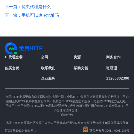
上一篇：爬虫代理是什么
下一篇：手机可以改IP地址吗
IP代理套餐
公司
资源
商务合作
购买套餐
联系我们
帮助文档
张经理
企业服务
13260802390
全民HTTP隶属于南京励征网络科技有限公司，全民HTTP仅提供大数据采集与分析服务，用户
使用全民HTTP从事的任何行为均不代表全民HTTP的意志和观点，与全民HTTP的立场无关。
严禁用户使用全民HTTP从事任何违法犯罪行为，产生的相关责任用户自负，对此全民HTTP不
承担任何法律责任。
自律公约
地址：南京市雨花台区安德门大街57号楚翘城3号楼102室
南京励征网络科技有限公司版权所有
苏ICP备2022046691号-1
苏公网安备 32011402011289号