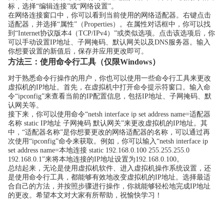
标，选择“编辑连接”或“网络设置”。
在网络连接窗口中，你可以看到当前使用的网络适配器。右键点击
适配器，并选择“属性”（Properties）。在属性对话框中，你可以找
到“Internet协议版本4（TCP/IPv4）”或类似选项。点击该选项后，你
可以手动设置IP地址、子网掩码、默认网关以及DNS服务器。输入
你想要设置的新值后，保存并应用更改即可。
方法三：使用命令行工具（仅限Windows）
对于熟悉命令行操作的用户，你也可以使用一些命令行工具来更改
虚拟机的IP地址。首先，在虚拟机中打开命令提示符窗口。输入命
令“ipconfig”来查看当前的IP配置信息，包括IP地址、子网掩码、默
认网关等。
接下来，你可以使用命令“netsh interface ip set address name=适配器
名称 static IP地址 子网掩码 默认网关”来更改虚拟机的IP地址。其
中，“适配器名称”是你想要更改的网络适配器的名称，可以通过再
次使用“ipconfig”命令来获取。例如，你可以输入“netsh interface ip
set address name=本地连接 static 192.168.0.100 255.255.255.0
192.168.0.1”来将本地连接的IP地址设置为192.168.0.100。
总结起来，无论是使用虚拟机软件、进入虚拟机操作系统设置，还
是使用命令行工具，都能够有效地改变虚拟机的IP地址。选择最适
合自己的方法，并按照步骤进行操作，你就能够轻松地完成IP地址
的更改。希望本文对大家有所帮助，祝愉快学习！