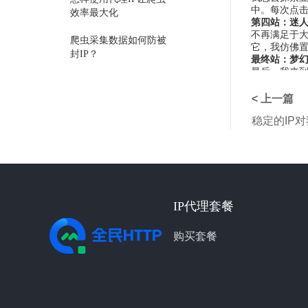
中。每次点
效率最大化
第四站：迷
不再满足于大
爬虫采集数据如何防被
它，我仿佛
封IP？
最终站：梦
最后，我来到
选择代理服务器的注意
光的温暖，
点
结语
< 上一篇
全球IP代理
稳定的IP
我享受到不
使用代理IP遇到的常见
这次旅程让我
问题汇总——全民
身处何地，只
HTTP
盘点网站如何判断有爬
虫在采集数据
IP代理套餐
反向代理缓存加速的实
战配置教程
购买套餐
使用代理IP池提高网络
爬虫的访问速度与稳定
性