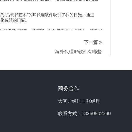
“后现代艺术”的IP代理软件吸引了我的目光。通过
文化智慧的门窗。
藏”的IP代理软件。通过它，我仿佛置身于沙滩上，感受阳
下一篇 >
角落。每一款IP代理软件都有着独特的魅力和特点，让
海外代理IP软件有哪些
。
的需求，更能让我们体验到世界各地的文化和风情。无论
洋中。
商务合作
大客户经理：张经理
联系方式：13260802390