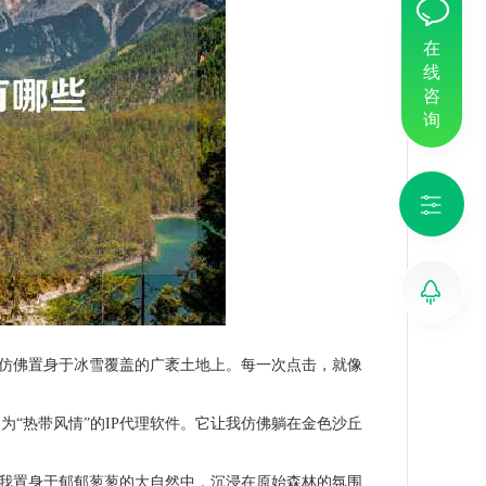
在
线
咨
询
我仿佛置身于冰雪覆盖的广袤土地上。每一次点击，就像
“热带风情”的IP代理软件。它让我仿佛躺在金色沙丘
，我置身于郁郁葱葱的大自然中，沉浸在原始森林的氛围