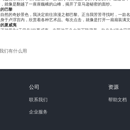
击，就像是翻越了一座座巍峨的山峰，揭开了亚马逊秘密的面纱。
人的巴黎
自然的奇妙景色，我决定前往浪漫之都巴黎。正当我苦苦寻找时，一款名为
置身于卢浮宫内，欣赏着各种艺术品。每次点击，就像是打开一扇扇装满
幻的夏威夷
了被誉为“天堂岛”的夏威夷。在那片蓝色大海下隐藏着一款名为“海之宝
同时畅游于无边的网络世界。
软件如同一枚钥匙，打开了无边无际的网络大门，带我探索了世界的每一个
对我们有什么用
同地域的网络体验。就像是一次奇妙的旅行，每一次点击都让我惊喜不已
深刻体会到了全球IP代理软件的重要性，它们不仅可以满足人们对网络
要有一款优秀的IP代理软件，我们都能轻松穿越时空，遨游于网络的海
公司
资源
联系我们
帮助文档
企业服务