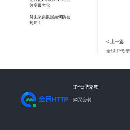
效率最大化
爬虫采集数据如何防被
封IP？
选择代理服务器的注意
点
< 上一篇
全球IP代
使用代理IP遇到的常见
问题汇总——全民
HTTP
盘点网站如何判断有爬
虫在采集数据
IP代理套餐
反向代理缓存加速的实
战配置教程
购买套餐
使用代理IP池提高网络
爬虫的访问速度与稳定
性