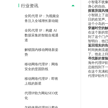
小智毫不犹
行业资讯
身心的自由
探索异国风
小智踏上了
全民代理 IP：为视频业
日的欢笑声
务注入全域增长新动能
这个小岛的
穿越时空的
全民代理 IP：构建 AI
在这个新的
数据采集的智能合规通
到了这个门
道
智明白，他
返回现实的
解锁国内移动网络新姿
时间匆匆流
了。他走上
势
寻找新的冒
海外代理IP
移动网络代理IP：网络
总能找到下
安全的坚固防线
在这个充满
代理IP软件
移动网络代理IP：即将
上线的新星
代理IP助力网站SEO优
化
怎样使用代理IP让爬虫