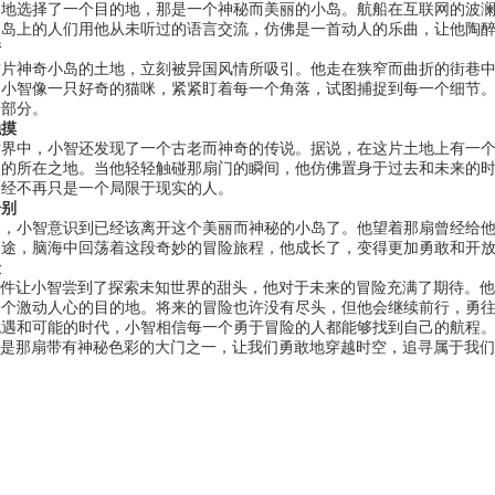
豫地选择了一个目的地，那是一个神秘而美丽的小岛。航船在互联网的波
。岛上的人们用他从未听过的语言交流，仿佛是一首动人的乐曲，让他陶
情
这片神奇小岛的土地，立刻被异国风情所吸引。他走在狭窄而曲折的街巷
。小智像一只好奇的猫咪，紧紧盯着每一个角落，试图捕捉到每一个细节
一部分。
触摸
世界中，小智还发现了一个古老而神奇的传说。据说，在这片土地上有一
户的所在之地。当他轻轻触碰那扇门的瞬间，他仿佛置身于过去和未来的
已经不再只是一个局限于现实的人。
告别
逝，小智意识到已经该离开这个美丽而神秘的小岛了。他望着那扇曾经给
归途，脑海中回荡着这段奇妙的冒险旅程，他成长了，变得更加勇敢和开
险
软件让小智尝到了探索未知世界的甜头，他对于未来的冒险充满了期待。
一个激动人心的目的地。将来的冒险也许没有尽头，但他会继续前行，勇
机遇和可能的时代，小智相信每一个勇于冒险的人都能够找到自己的航程
只是那扇带有神秘色彩的大门之一，让我们勇敢地穿越时空，追寻属于我