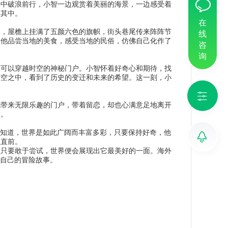
澜中破浪前行，小智一边观赏着美丽的海景，一边感受着
醉其中。
在
中，屋檐上挂满了五颜六色的旗帜，街头巷尾传来阵阵节
线
。他品尝当地的美食，感受当地的民俗，仿佛自己化作了
咨
询
个可以穿越时空的神秘门户。小智怀着好奇心和期待，找
时空之中，看到了历史的变迁和未来的希望。这一刻，小
他带来无限乐趣的门户，带着留恋，却也心满意足地离开
放。
他知道，世界是如此广阔而丰富多彩，只要保持好奇，他
往直前。
。只要敢于尝试，世界便会展现出它最美好的一面。海外
们自己的冒险故事。