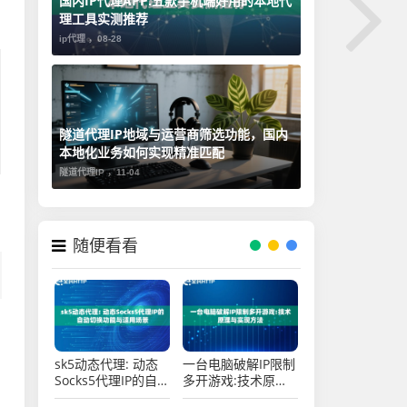
国内IP代理APP:五款手机端好用的本地代
理工具实测推荐
ip代理 ，
08-28
隧道代理IP地域与运营商筛选功能，国内
本地化业务如何实现精准匹配
隧道代理IP ，
11-04
，
随便看看
sk5动态代理: 动态
一台电脑破解IP限制
Socks5代理IP的自
多开游戏:技术原理
动切换功能与适用场
与实现方法