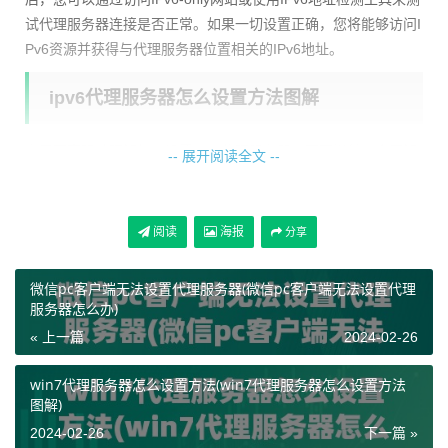
试代理服务器连接是否正常。如果一切设置正确，您将能够访问I
Pv6资源并获得与代理服务器位置相关的IPv6地址。
ipv6代理服务器怎么设置方法图解
为了更直观地理解如何设置IPv6代理服务器，下面提供一个图解
-- 展开阅读全文 --
步骤： Step 1: 获取IPv6代理服务器地址 首先，从代理服务提供
商处获取IPv6代理服务器地址。获取后通常会得到类似如下格式
的地址：[2001:db8:85a3:8d3:1319:8a2e:370:7348]:8080。 St
阅读
海报
分享
ep 2: 配置网络设置 在电脑或路由器的网络设置中，找到和添加I
Pv6代理服务器地址的位置，填入上一步获取的地址。 Step 3:
微信pc客户端无法设置代理服务器(微信pc客户端无法设置代理
测试代理服务器连接 配置完成后，打开浏览器，访问一个仅支持
服务器怎么办)
IPv6的网站，如http://ipv6.google.com，来测试代理服务器连接
« 上一篇
2024-02-26
是否成功。如果一切设置正确，您将能够正常访问IPv6网站。 通
过上述图解步骤，相信您对如何设置IPv6代理服务器有了更直观
win7代理服务器怎么设置方法(win7代理服务器怎么设置方法
的理解。 在实际设置中，建议仔细阅读代理服务提供商的文档，
图解)
并根据具体情况进行设置。祝您在使用IPv6代理服务器时顺利！
2024-02-26
下一篇 »