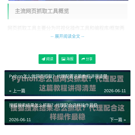
主流网页抓取工具概览
网页抓取工具主要分为可视化操作工具和编程库/框架两
-- 展开阅读全文 --
类。对于没有编程基础的用户，可视化工具是首选，它
们通过图形界面引导用户完成抓取规则设置。而对于开
发者，功能强大的编程库则提供了更高的灵活性和控制
阅读
海报
分享
力。
Python怎么做网页抓取？代理配置这篇教程讲得清楚
在可视化工具中，有几款产品的下载量和使用率一直名
列前茅。它们因其易用性和强大的功能而受到普通用户
« 上一篇
2026-06-11
和企业的青睐。另一类是基于代码的解决方案，通常在
开发者社区中拥有高的活跃度和海量下载。
搜狐搜索结果怎么抓取？代理配合这样操作最稳
高人气可视化抓取工具与代理配置
2026-06-11
下一篇 »