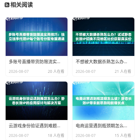
这类工具通常内置了代理设置选项，使得集成代理IP服
相关阅读
务变得非常简单。
1. 通用型爬虫软件
：这是一款老牌且功能全面的桌面应
用。用户可以通过它直观地设计爬虫流程，从简单的数
据提取到复杂的多步骤交互都能胜任。其优势在于强大
的解析能力和相对较低的学习成本。在该软件的网络设
置中，用户可以方便地配置HTTP/HTTPS或SOCKS5代
多账号直播带货防限流实用技巧：独立独享代理IP每个账号分配专属通道
不想被大数据杀熟怎么办？试试静态长效IP切换不同地区比价获取真实价格
理。这时，如果使用全民HTTP的
隧道代理IP套餐
，将带
2026-08-07
20 人在看
2026-08-07
21 人在看
来大便利。隧道代理将复杂的IP更换操作放在云端，用
户只需配置一个固定的隧道服务器地址，软件发出的所
有请求就会自动通过云端轮转的不同IP发出，无需在软
件内频繁手动更换IP，大简化了操作并保证了IP的连续有
效。
云游戏身份验证遇到难题怎么办？静态长效IP的应用探讨与解决方案
电商运营遇到瓶颈期怎么破？静态长效IP带来新思路和新增长点
2. 浏览器自动化插件
：这款基于浏览器的插件允许用户
2026-08-07
18 人在看
2026-08-07
15 人在看
录制在网页上的操作（如点击、翻页、输入），并自动